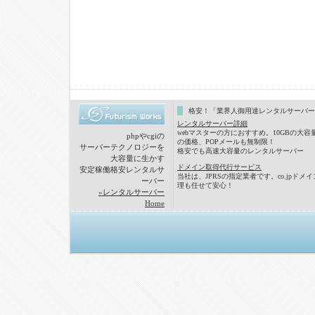
格安！「業界人御用達レンタルサーバー
レンタルサーバー詳細
webマスターの方におすすめ。10GBの大容
phpやcgiの
の価格、POPメールも無制限！
サーバーテクノロジーを
格安でも高速大容量のレンタルサーバー
大容量に生かす
ドメイン取得代行サービス
安定稼働格安レンタルサ
当社は、JPRSの指定業者です。co.jpドメ
ーバー
理も任せて安心！
»レンタルサーバー
Home