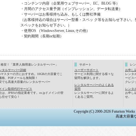
・コンテンツ内容（企業用ウェブサーバー、EC、BLOG 等）
・月間のアクセス量予測（インプレッション、データ転送量）
・サーバーはお客様持ち込み、もしくは弊社準備
（お客様持込の場合はサーバー型番・スペッ ク等をお知らせ下さい。
スペックをお知らせ下さい。）
・使用OS （WindowsServer, Linux,その他）
・契約期間（長期or短期）
格安！「業界人御用達レンタルサーバー」
サポート
レン
ンタルサーバー詳細
ユーザーサポート
お申し
ebマスターの方におすすめ。10GBの大容量でこ
サービス利用に関する様々な
レンタ
価格、POPメールも無制限！
疑問を解決します。
ービス
安でも高速大容量のレンタルサーバー
クレジ
レンタルサーバーのよくある
メイン取得代行サービス
質問
レンタ
社は、JPRSの指定業者です。co.jpドメインの管
レンタルサーバーに関するよ
お申し
も任せて安心！
くあるご質問。
せ。
Copyright (C) 2000-2026 Futurism Works C
高速大容量