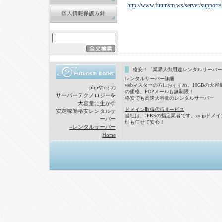
http://www.futurism.ws/server/support/
格安！「業界人御用達レンタルサーバー
レンタルサーバー詳細
webマスターの方におすすめ。10GBの大容
phpやcgiの
の価格、POPメールも無制限！
サーバーテクノロジーを
格安でも高速大容量のレンタルサーバー
大容量に生かす
ドメイン取得代行サービス
安定稼働格安レンタルサ
当社は、JPRSの指定業者です。co.jpドメ
ーバー
理も任せて安心！
»レンタルサーバー
Home