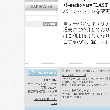
<!--#echo var="LAST
パーミッションを変更
※サーバのセキュリテ
過去にご紹介しており
はご利用頂けなくなり
ご了承の程、宜しくお
格安！「業界人御用達レンタルサーバー
レンタルサーバー詳細
webマスターの方におすすめ。10GBの大容
phpやcgiの
の価格、POPメールも無制限！
サーバーテクノロジーを
格安でも高速大容量のレンタルサーバー
大容量に生かす
ドメイン取得代行サービス
安定稼働格安レンタルサ
当社は、JPRSの指定業者です。co.jpドメ
ーバー
理も任せて安心！
»レンタルサーバー
Home