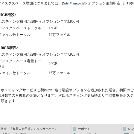
ディスクスペース増設につきましては、[
Site Manager]
の[オプション追加申込]よりお
<5GB増設>
ホスティング費用7,920円＋オプション年間3,960円
ディスクスペーストータル
：15GB
ファイル数トータル
：12万ファイル
<10GB増設>
ホスティング費用7,920円＋オプション年間7,920円
ディスクスペース容量トー
：20GB
タル
ファイル数トータル
：16万ファイル
※ホスティングサービスご契約の中途で増設オプションを追加された場合、初回のご
残月数での月換算の金額となります。次回ホスティング更新時より年間費用をホステ
て頂きます。
格安！「業界人御用達レンタルサーバー」
サポート
レン