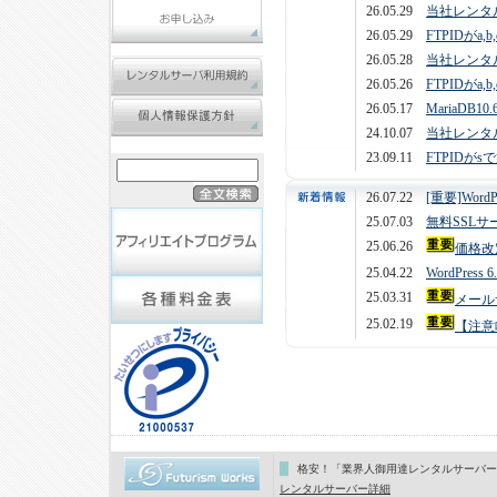
26.05.29
当社レンタ
26.05.29
FTPIDがa,b
26.05.28
当社レンタ
26.05.26
FTPIDがa,
26.05.17
MariaD
24.10.07
当社レンタ
23.09.11
FTPIDが
26.07.22
[重要]Word
25.07.03
無料SSL
25.06.26
価格改
25.04.22
WordPress
25.03.31
メール
25.02.19
【注意
格安！「業界人御用達レンタルサーバー
レンタルサーバー詳細