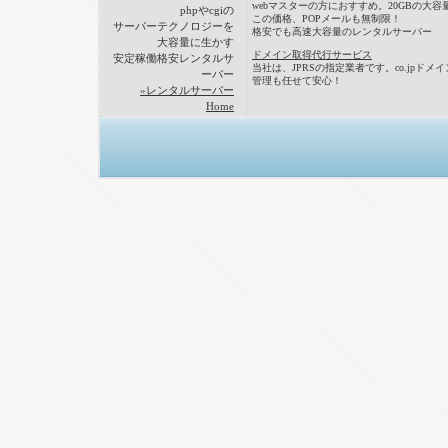
webマスターの方におすすめ。20GBの大容
phpやcgiの
この価格、POPメールも無制限！
サーバーテクノロジーを
格安でも高速大容量のレンタルサーバー
大容量に生かす
ドメイン取得代行サービス
安定稼働格安レンタルサ
当社は、JPRSの指定業者です。co.jpドメ
ーバー
管理も任せて安心！
»レンタルサーバー
Home